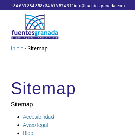
+34 669 384 358
+34 616 574 911
info@fuentesgranada.com
Inicio
-
Sitemap
Sitemap
Sitemap
Accesibilidad
Aviso legal
Blog