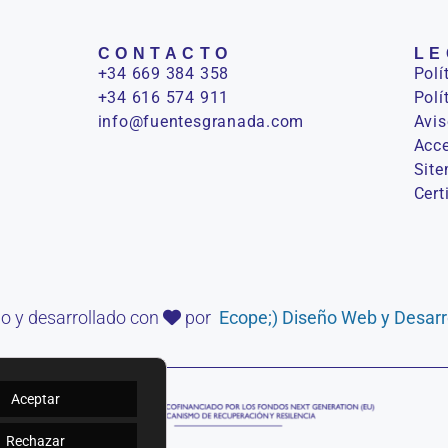
CONTACTO
LE
+34 669 384 358
Polí
+34 616 574 911
Polí
info@fuentesgranada.com
Avis
Acce
Sit
Cert
o y desarrollado con
por
Ecope;) Diseño Web y Desarr
Aceptar
Rechazar